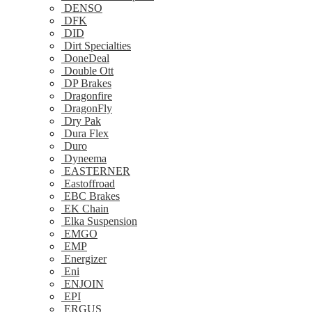
DENSO
DFK
DID
Dirt Specialties
DoneDeal
Double Ott
DP Brakes
Dragonfire
DragonFly
Dry Pak
Dura Flex
Duro
Dyneema
EASTERNER
Eastoffroad
EBC Brakes
EK Chain
Elka Suspension
EMGO
EMP
Energizer
Eni
ENJOIN
EPI
ERGUS