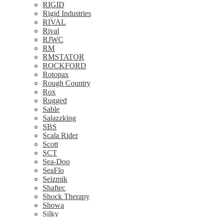
RIGID
Rigid Industries
RIVAL
Rival
RJWC
RM
RMSTATOR
ROCKFORD
Rotopax
Rough Country
Rox
Rugged
Sable
Salazzking
SBS
Scala Rider
Scott
SCT
Sea-Doo
SeaFlo
Seizmik
Shaftec
Shock Therapy
Showa
Silky