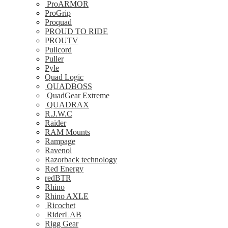
ProARMOR
ProGrip
Proquad
PROUD TO RIDE
PROUTV
Pullcord
Puller
Pyle
Quad Logic
QUADBOSS
QuadGear Extreme
QUADRAX
R.J.W.C
Raider
RAM Mounts
Rampage
Ravenol
Razorback technology
Red Energy
redBTR
Rhino
Rhino AXLE
Ricochet
RiderLAB
Rigg Gear