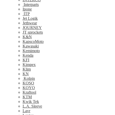
Interparts
Ipone
ITP
Jet Logik
Jethwear
JOURNEY
JT sprockets
K&N
KapscoMoto
Kawasaki
Kemimoto
Kenda
KFI
Kimpex
Klim
KN
Kolpin
KOSO
KOYO
Kraftool
KTM
Kwik Tek
L.A. Sleeve
Lavr