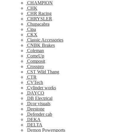
CHAMPION
CHK
CHR Racing
CHRYSLER
Chupacabra
Cipa
CKX
Classic Accessories
CNBK Brakes
Coleman
ComeUp
Composit
Crosspro
CST Wild Thang
CTR
CVTech
Cylinder works
DAYCO
DB Electrical
Dcor visuals
Deestone
Defender cab
DEKA
DELTA
Demon Powersports