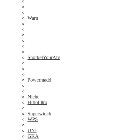
Warn
SnorkelYourAtv
Powermadd
Niche
Hiflofiltro
Superwinch
WPS
UNI
GKA