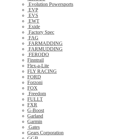
Evolution Powersports
EVP
EVS
EWT
Exide
Factory Spec
FAG
FARMADDING
FARMUDDING
FERODO
Finntrail
Flex-a-Lite
FLY RACING
FORD
Forzoni
FOX
Freedom
FULLT
FXR
G-Boost
Garland
Garmin
Gates
Gears Corporation
GGB