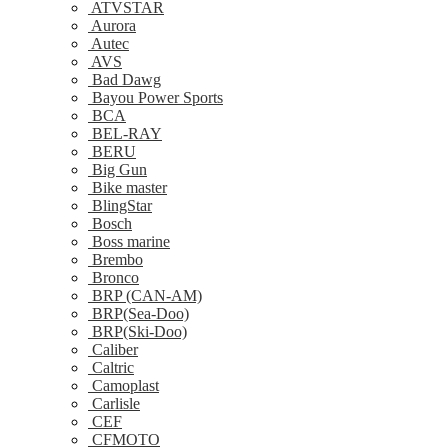
ATVSTAR
Aurora
Autec
AVS
Bad Dawg
Bayou Power Sports
BCA
BEL-RAY
BERU
Big Gun
Bike master
BlingStar
Bosch
Boss marine
Brembo
Bronco
BRP (CAN-AM)
BRP(Sea-Doo)
BRP(Ski-Doo)
Caliber
Caltric
Camoplast
Carlisle
CEF
CFMOTO