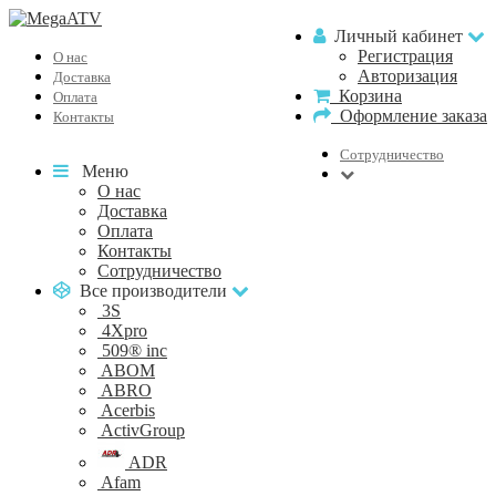
Личный кабинет
Регистрация
О нас
Авторизация
Доставка
Корзина
Оплата
Оформление заказа
Контакты
Сотрудничество
Меню
О нас
Доставка
Оплата
Контакты
Сотрудничество
Все производители
3S
4Xpro
509® inc
ABOM
ABRO
Acerbis
ActivGroup
ADR
Afam