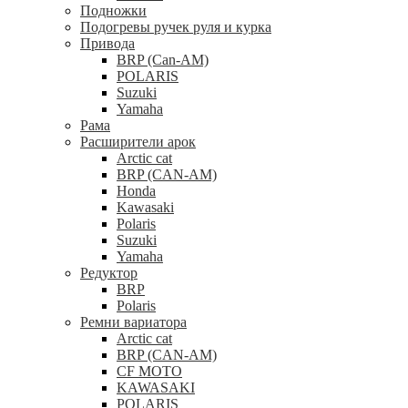
Подножки
Подогревы ручек руля и курка
Привода
BRP (Can-AM)
POLARIS
Suzuki
Yamaha
Рама
Расширители арок
Arctic cat
BRP (CAN-AM)
Honda
Kawasaki
Polaris
Suzuki
Yamaha
Редуктор
BRP
Polaris
Ремни вариатора
Arctic cat
BRP (CAN-AM)
CF MOTO
KAWASAKI
POLARIS