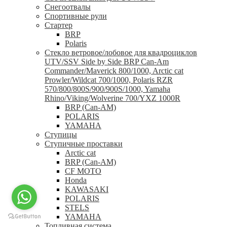
Снегоотвалы
Спортивные рули
Стартер
BRP
Polaris
Стекло ветровое/лобовое для квадроциклов
UTV/SSV Side by Side BRP Can-Am
Commander/Maverick 800/1000, Arctic cat
Prowler/Wildcat 700/1000, Polaris RZR
570/800/800S/900/900S/1000, Yamaha
Rhino/Viking/Wolverine 700/YXZ 1000R
BRP (Can-AM)
POLARIS
YAMAHA
Ступицы
Ступичные проставки
Arctic cat
BRP (Can-AM)
CF MOTO
Honda
KAWASAKI
POLARIS
STELS
YAMAHA
Топливная система