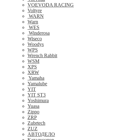
VOEVODA RACING
Voltyre
WARN
Warn
WES
Winderosa
Wiseco
Woodys
WPS
Wrench Rabbit
WSM
XPS
XRW
Yamaha
Yamalube
YIT
YIT ST3
Yoshimura
Yuasa
Zippo
ZRP
Zubrtech
ZUZ
АВТОДЕЛО
Катализатор