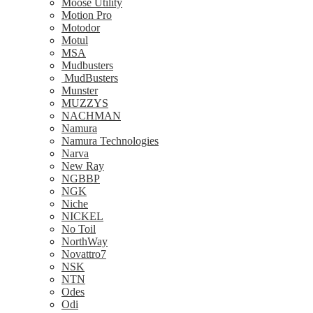
Moose Utility
Motion Pro
Motodor
Motul
MSA
Mudbusters
MudBusters
Munster
MUZZYS
NACHMAN
Namura
Namura Technologies
Narva
New Ray
NGBBP
NGK
Niche
NICKEL
No Toil
NorthWay
Novattro7
NSK
NTN
Odes
Odi