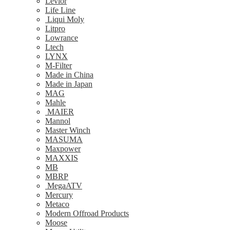
Levior
Life Line
Liqui Moly
Litpro
Lowrance
Ltech
LYNX
M-Filter
Made in China
Made in Japan
MAG
Mahle
MAIER
Mannol
Master Winch
MASUMA
Maxpower
MAXXIS
MB
MBRP
MegaATV
Mercury
Metaco
Modern Offroad Products
Moose