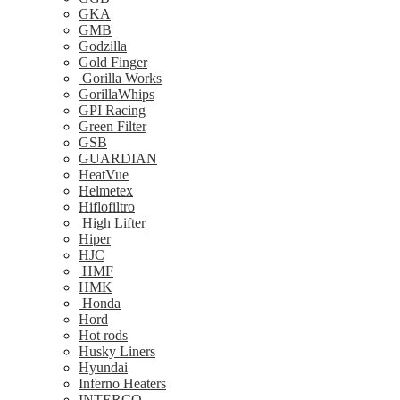
GKA
GMB
Godzilla
Gold Finger
Gorilla Works
GorillaWhips
GPI Racing
Green Filter
GSB
GUARDIAN
HeatVue
Helmetex
Hiflofiltro
High Lifter
Hiper
HJC
HMF
HMK
Honda
Hord
Hot rods
Husky Liners
Hyundai
Inferno Heaters
INTERCO