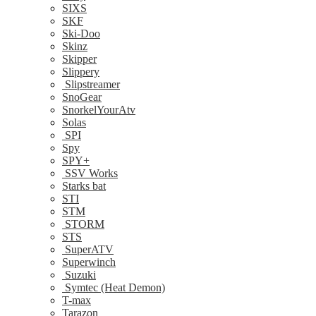
SIXS
SKF
Ski-Doo
Skinz
Skipper
Slippery
Slipstreamer
SnoGear
SnorkelYourAtv
Solas
SPI
Spy
SPY+
SSV Works
Starks bat
STI
STM
STORM
STS
SuperATV
Superwinch
Suzuki
Symtec (Heat Demon)
T-max
Tarazon