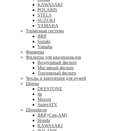
KAWASAKI
POLARIS
STELS
SUZUKI
YAMAHA
Тормозная система
BRP
Suzuki
Yamaha
Фаркопы
Фильтры для квадроциклов
Воздушный фильтр
Масляный фильтр
Топливный фильтр
Чехлы и крепления для ружей
Шины
DEESTONE
itp
Maxxis
SuperATV
Шноркеля
BRP (Can-AM)
Honda
KAWASAKI
POLARIS