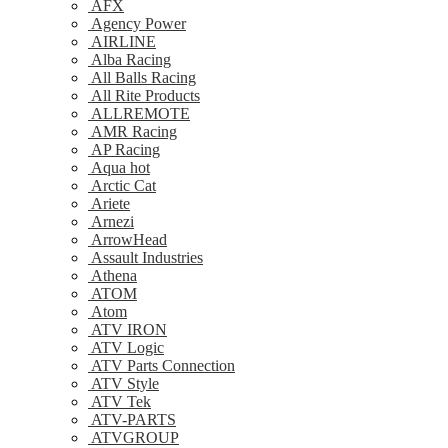
AFX
Agency Power
AIRLINE
Alba Racing
All Balls Racing
All Rite Products
ALLREMOTE
AMR Racing
AP Racing
Aqua hot
Arctic Cat
Ariete
Arnezi
ArrowHead
Assault Industries
Athena
ATOM
Atom
ATV IRON
ATV Logic
ATV Parts Connection
ATV Style
ATV Tek
ATV-PARTS
ATVGROUP