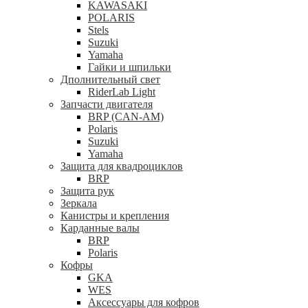
KAWASAKI
POLARIS
Stels
Suzuki
Yamaha
Гайки и шпильки
Дполнительный свет
RiderLab Light
Запчасти двигателя
BRP (CAN-AM)
Polaris
Suzuki
Yamaha
Защита для квадроциклов
BRP
Защита рук
Зеркала
Канистры и крепления
Карданные валы
BRP
Polaris
Кофры
GKA
WES
Аксессуары для кофров