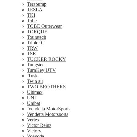
Terapump
TESLA
TKI
Tobe
TOBE Outerwear
TORQUE
Touratech
Triple 9
TRW
TSK
TUCKER ROCKY
Tungsten
TurnKey UTV
Tusk
Twin air
TWO BROTHERS
Ultimax
UNI
Unibat
Vendetta MotorSports
Vendetta Motorsports
Vertex
Victor Reinz
Victory
Voevoda