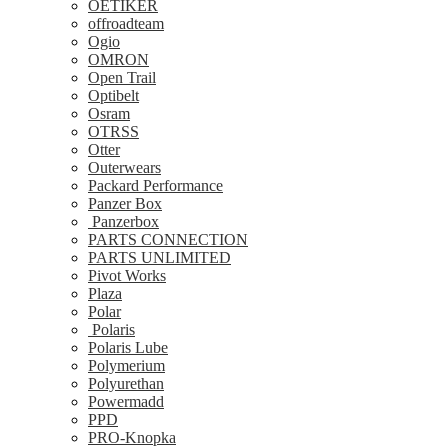
OETIKER
offroadteam
Ogio
OMRON
Open Trail
Optibelt
Osram
OTRSS
Otter
Outerwears
Packard Performance
Panzer Box
Panzerbox
PARTS CONNECTION
PARTS UNLIMITED
Pivot Works
Plaza
Polar
Polaris
Polaris Lube
Polymerium
Polyurethan
Powermadd
PPD
PRO-Knopka