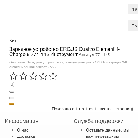
16
По
Хит
Зарядное устройство ERGUS Quattro Elementi i-
Charge 6 771-145 Инструмент
Артикул 771-145
Описание: Зарядное устройство для аккумуляторов - 12 В Ток зарядки 2-6
АМаксимальная емкость АКБ - ..
(0)
Показано с 1 по 1 из 1 (всего 1 страниц)
Информация
Служба поддержки
О нас
Оставьте данные, мы
Доставка
вам перезвоним!