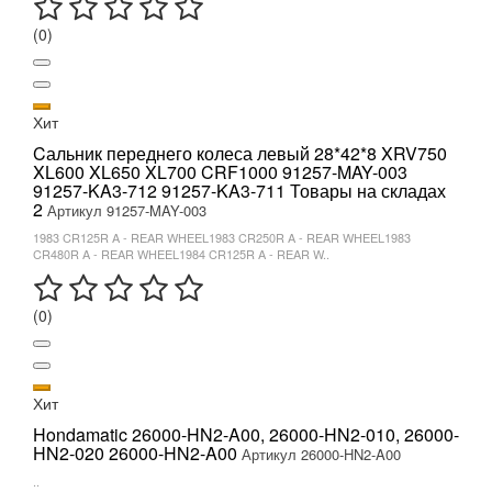
(0)
Хит
Cальник переднего колеса левый 28*42*8 XRV750
XL600 XL650 XL700 CRF1000 91257-MAY-003
91257-KA3-712 91257-KA3-711 Товары на складах
2
Артикул 91257-MAY-003
1983 CR125R A - REAR WHEEL1983 CR250R A - REAR WHEEL1983
CR480R A - REAR WHEEL1984 CR125R A - REAR W..
(0)
Хит
Hondamatic 26000-HN2-A00, 26000-HN2-010, 26000-
HN2-020 26000-HN2-A00
Артикул 26000-HN2-A00
..