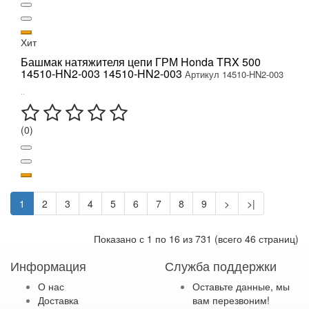
Хит
Башмак натяжителя цепи ГРМ Honda TRX 500
14510-HN2-003 14510-HN2-003
Артикул 14510-HN2-003
..
(0)
1
2
3
4
5
6
7
8
9
>
>|
Показано с 1 по 16 из 731 (всего 46 страниц)
Информация
Служба поддержки
О нас
Оставьте данные, мы
Доставка
вам перезвоним!