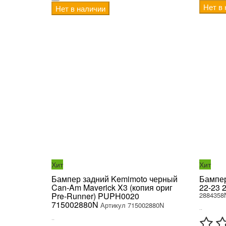
Нет в
Нет в наличии
Хит
Хит
Бампер задний Kemimoto черный
Бампер
Can-Am Maverick X3 (копия ориг
22-23 
Pre-Runner) PUPH0020
2884358
715002880N
Артикул 715002880N
..
..