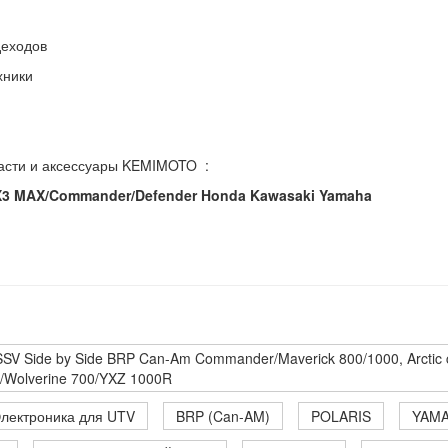
деходов
хники
части и аксессуары KEMIMOTO :
3 X3 MAX/Commander/Defender Honda Kawasaki Yamaha
V Side by Side BRP Can-Am Commander/Maverick 800/1000, Arctic ca
g/Wolverine 700/YXZ 1000R
лектроника для UTV
BRP (Can-AM)
POLARIS
YAM