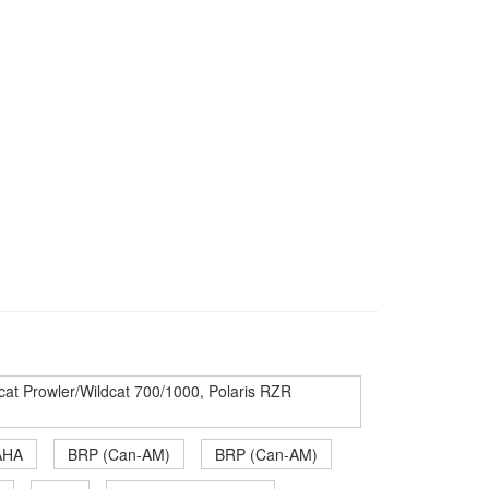
t Prowler/Wildcat 700/1000, Polaris RZR
AHA
BRP (Can-AM)
BRP (Can-AM)