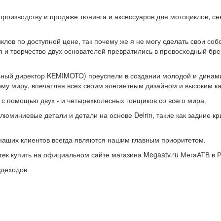
оизводству и продаже тюнинга и аксессуаров для мотоциклов, сн
клов по доступной цене, так почему же я не могу сделать свои со
ия и творчество двух основателей превратились в превосходный бре
ьный директор KEMIMOTO) преуспели в создании молодой и динам
ему миру, впечатляя всех своим элегантным дизайном и высоким к
 помощью двух - и четырехколесных гонщиков со всего мира.
люминиевые детали и детали на основе Delrin, такие как задние кр
наших клиентов всегда являются нашим главным приоритетом.
ек купить на официальном сайте магазина Megaatv.ru МегаАТВ в Р
ездеходов