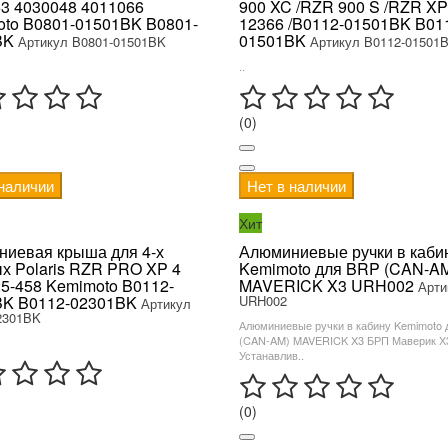
3 4030048 4011066
900 XC /RZR 900 S /RZR XP
to B0801-01501BK B0801-
12366 /B0112-01501BK B01
BK
01501BK
Артикул B0801-01501BK
Артикул B0112-01501
..
(0)
 наличии
Нет в наличии
Хит
иевая крыша для 4-х
Алюминиевые ручки в каби
х Polaris RZR PRO XP 4
Kemimoto для BRP (CAN-A
5-458 Kemimoto B0112-
MAVERICK X3 URH002
Арти
BK B0112-02301BK
URH002
Артикул
2301BK
Алюминиевые ручки в кабину Kemimoto 
(CAN-AM) MAVERICK X3 БРП Маверик Х
Устанавлив..
(0)