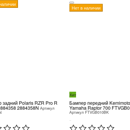
 наличии
Нет в наличии
Хит
 задний Polaris RZR Pro R
Бампер передний Kemimoto
2884358 2884358N
Yamaha Raptor 700 FTVGB
Артикул
N
Артикул FTVGB010BK
..