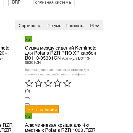
BRP
Топливная система
Сортировка:
По умолчанию
Показать:
16
Хит
moto
Cумка между сидений Kemimoto
20+
для Polaris RZR PRO XP карбон
B0113-05301CN
3-
Артикул B0113-
05301CN
Влагозащищенная, несколько отсеков для
хранения вещей, мобильного телефона..
(0)
Нет в наличии
Хит
s RZR
Алюминиевая крыша для 4-х
 /RZR
местных Polaris RZR 1000 /RZR