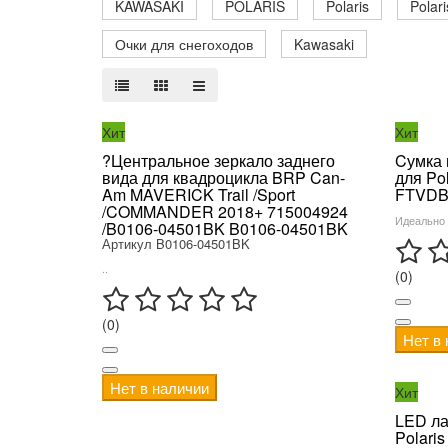
KAWASAKI
POLARIS
Polaris
Polari
Очки для снегоходов
Kawasaki
Хит
Хит
?Центральное зеркало заднего
Cумка 
вида для квадроцикла BRP Can-
для Pol
Am MAVERICK Trail /Sport
FTVDB
/COMMANDER 2018+ 715004924
Идеально д
/B0106-04501BK B0106-04501BK
Артикул B0106-04501BK
..
(0)
(0)
Нет в
Нет в наличии
Хит
LED ла
Polari