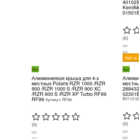
401025
KemiMo
01501
..
(0)
Нет в
Хит
Хит
Алюминиевая крыша для 4-х
Алюмин
местных Polaris RZR 1000 /RZR
местны
900 /RZR 1000 S /RZR 900 XC
288432
/RZR 900 S /RZR XP Turbo RF99
02301
RF99
B0112-0
Артикул RF99
..
..
(0)
(0)