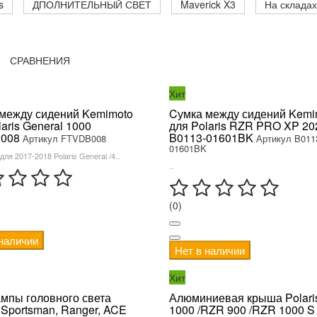
s
ДПОЛНИТЕЛЬНЫЙ СВЕТ
Maverick X3
На складах
СРАВНЕНИЯ
Хит
между сидений Kemimoto
Cумка между сидений Kemi
aris General 1000
для Polaris RZR PRO XP 20
008
B0113-01601BK
Артикул FTVDB008
Артикул B011
01601BK
ля 2017-2018 Polaris General /4..
..
(0)
 наличии
Нет в наличии
Хит
мпы головного света
Алюминиевая крыша Polari
s Sportsman, Ranger, ACE
1000 /RZR 900 /RZR 1000 S