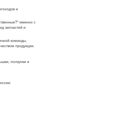
егоходов и
бственные?" именно с
нд запчастей и
ичной команды,
ачеством продукции.
ышки, ползунки и
оссии: