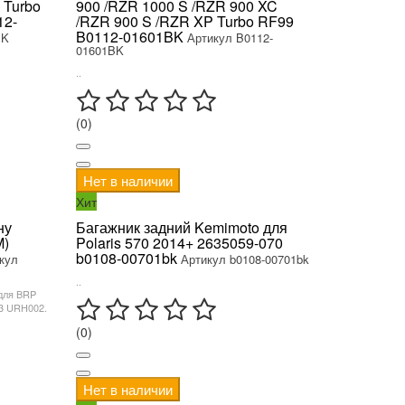
 Turbo
900 /RZR 1000 S /RZR 900 XC
12-
/RZR 900 S /RZR XP Turbo RF99
B0112-01601BK
BK
Артикул B0112-
01601BK
..
(0)
Нет в наличии
Хит
ну
Багажник задний Kemimoto для
M)
Polaris 570 2014+ 2635059-070
b0108-00701bk
кул
Артикул b0108-00701bk
..
для BRP
3 URH002.
(0)
Нет в наличии