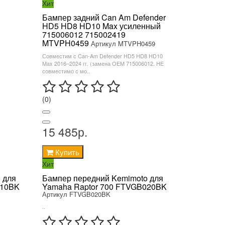
Хит
Бампер задний Can Am Defender
HD5 HD8 HD10 Max усиленный
715006012 715002419
MTVPH0459
Артикул MTVPH0459
Совместим с Can-Am Defender HD5 HD8 HD10
Max 2016–2024 гг. (замена OEM 715006012. НЕ
совместимо с мо..
(0)
15 485р.
Купить
Хит
 для
Бампер передний Kemimoto для
010BK
Yamaha Raptor 700 FTVGB020BK
Артикул FTVGB020BK
..