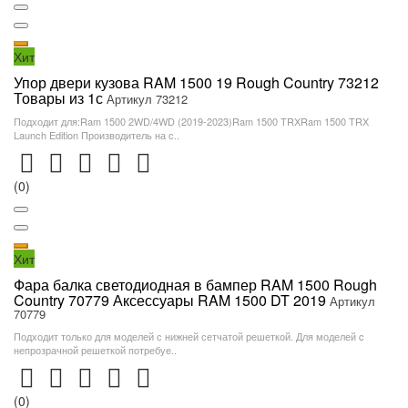
Хит
Упор двери кузова RAM 1500 19 Rough Country 73212
Товары из 1с
Артикул 73212
Подходит для:Ram 1500 2WD/4WD (2019-2023)Ram 1500 TRXRam 1500 TRX
Launch Edition Производитель на с..
(0)
Хит
Фара балка светодиодная в бампер RAM 1500 Rough
Country 70779 Аксессуары RAM 1500 DT 2019
Артикул
70779
Подходит только для моделей с нижней сетчатой решеткой. Для моделей c
непрозрачной решеткой потребуе..
(0)