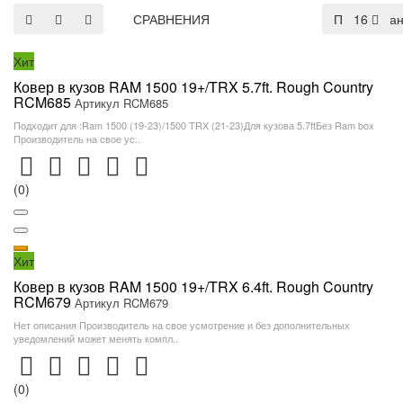
СРАВНЕНИЯ
По умолча
16
Хит
Ковер в кузов RAM 1500 19+/TRX 5.7ft. Rough Country
RCM685
Артикул RCM685
Подходит для :Ram 1500 (19-23)/1500 TRX (21-23)Для кузова 5.7ftБез Ram box
Производитель на свое ус..
(0)
Хит
Ковер в кузов RAM 1500 19+/TRX 6.4ft. Rough Country
RCM679
Артикул RCM679
Нет описания Производитель на свое усмотрение и без дополнительных
уведомлений может менять компл..
(0)