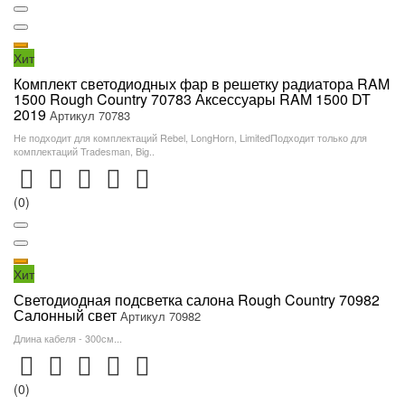
Хит
Комплект светодиодных фар в решетку радиатора RAM
1500 Rough Country 70783 Аксессуары RAM 1500 DT
2019
Артикул 70783
Не подходит для комплектаций Rebel, LongHorn, LimitedПодходит только для
комплектаций Tradesman, Big..
(0)
Хит
Светодиодная подсветка салона Rough Country 70982
Салонный свет
Артикул 70982
Длина кабеля - 300см...
(0)