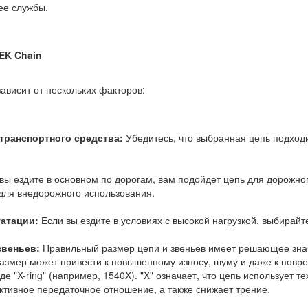
ее службы.
 EK Chain
ависит от нескольких факторов:
транспортного средства:
Убедитесь, что выбранная цепь подходи
вы ездите в основном по дорогам, вам подойдет цепь для дорожно
для внедорожного использования.
уатации:
Если вы ездите в условиях с высокой нагрузкой, выбирай
звеньев:
Правильный размер цепи и звеньев имеет решающее зна
азмер может привести к повышенному износу, шуму и даже к повр
де "X-ring" (например, 1540X). "X" означает, что цепь использует т
тивное передаточное отношение, а также снижает трение.