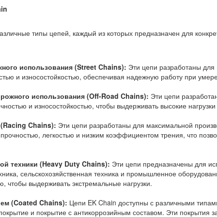
in
азличные типы цепей, каждый из которых предназначен для конкре
ного использования (Street Chains):
Эти цепи разработаны для 
тью и износостойкостью, обеспечивая надежную работу при умере
рожного использования (Off-Road Chains):
Эти цепи разработа
ностью и износостойкостью, чтобы выдерживать высокие нагрузки 
(Racing Chains):
Эти цепи разработаны для максимальной произво
прочностью, легкостью и низким коэффициентом трения, что позво
ой техники (Heavy Duty Chains):
Эти цепи предназначены для исп
хника, сельскохозяйственная техника и промышленное оборудова
ю, чтобы выдерживать экстремальные нагрузки.
ем (Coated Chains):
Цепи EK Chain доступны с различными типами
окрытие и покрытие с антикоррозийным составом. Эти покрытия за