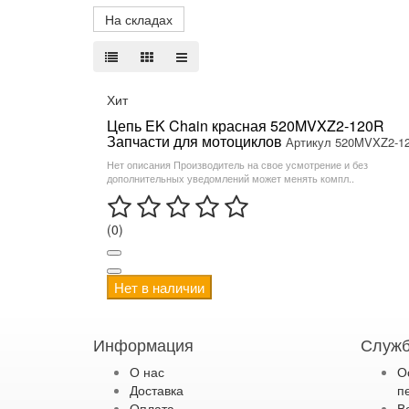
На складах
Хит
Цепь EK Chain красная 520MVXZ2-120R
Запчасти для мотоциклов
Артикул 520MVXZ2-1
Нет описания Производитель на свое усмотрение и без
дополнительных уведомлений может менять компл..
(0)
Нет в наличии
Информация
Служб
О нас
О
Доставка
п
Оплата
В