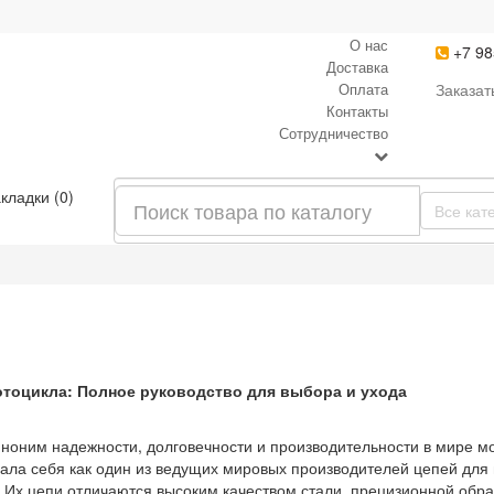
О нас
+7 98
Доставка
Оплата
Заказат
Контакты
Сотрудничество
кладки (0)
Все кат
отоцикла: Полное руководство для выбора и ухода
иноним надежности, долговечности и производительности в мире м
ала себя как один из ведущих мировых производителей цепей для 
. Их цепи отличаются высоким качеством стали, прецизионной обр