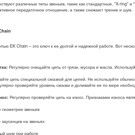
твуют различные типы звеньев, такие как стандартные, "X-ring" и "O
тивное передаточное отношение, а также снижают трение и шум.
Chain
пью EK Chain – это ключ к ее долгой и надежной работе. Вот неско
тка:
Регулярно очищайте цепь от грязи, мусора и масла. Использу
йте цепь специальной смазкой для цепей. Не используйте обычное
гулярно проверяйте уровень смазки и доливайте ее по мере необхо
нос:
Регулярно проверяйте цепь на износ. Признаками износа явл
 геометрии звеньев
 заусенцев на звеньях
ый шум при работе