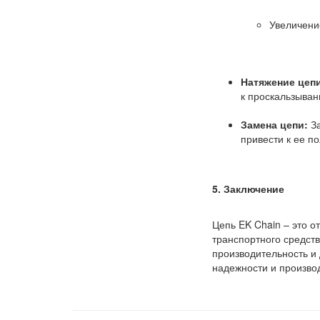
Увеличени
Натяжение цеп
к проскальзыван
Замена цепи:
За
привести к ее п
5. Заключение
Цепь EK Chain – это о
транспортного средств
производительность и 
надежности и производ