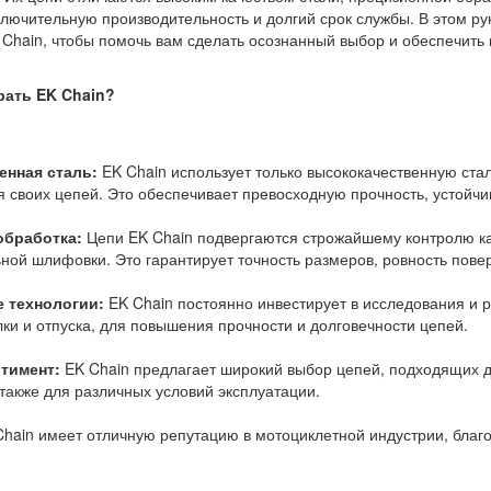
ючительную производительность и долгий срок службы. В этом ру
Chain, чтобы помочь вам сделать осознанный выбор и обеспечить 
рать EK Chain?
енная сталь:
EK Chain использует только высококачественную стал
я своих цепей. Это обеспечивает превосходную прочность, устойчив
обработка:
Цепи EK Chain подвергаются строжайшему контролю каче
ной шлифовки. Это гарантирует точность размеров, ровность пове
 технологии:
EK Chain постоянно инвестирует в исследования и р
лки и отпуска, для повышения прочности и долговечности цепей.
тимент:
EK Chain предлагает широкий выбор цепей, подходящих д
 также для различных условий эксплуатации.
hain имеет отличную репутацию в мотоциклетной индустрии, благо