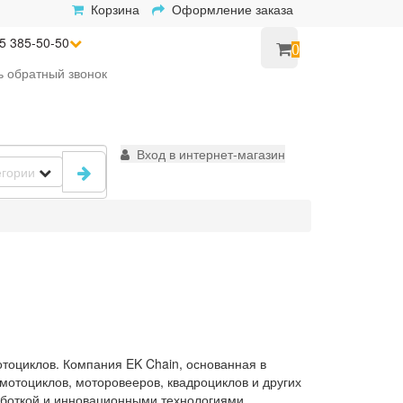
Корзина
Оформление заказа
5 385-50-50
0
ь
обратный
звонок
Вход в интернет-магазин
егории
отоциклов. Компания EK Chain, основанная в
мотоциклов, моторовееров, квадроциклов и других
аботкой и инновационными технологиями,