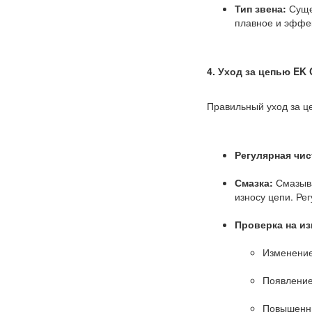
Тип звена:
Сущес
плавное и эффек
4. Уход за цепью EK 
Правильный уход за це
Регулярная чис
Смазка:
Смазыва
износу цепи. Ре
Проверка на из
Изменение
Появление
Повышенн