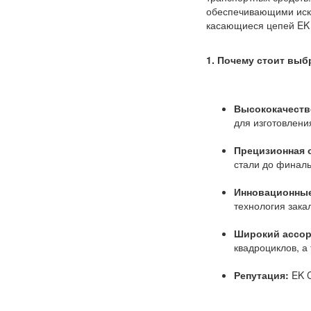
обеспечивающими искл
касающиеся цепей EK 
1. Почему стоит выб
Высококачеств
для изготовлени
Прецизионная 
стали до финаль
Инновационные
технология зака
Широкий ассор
квадроциклов, а
Репутация:
EK C