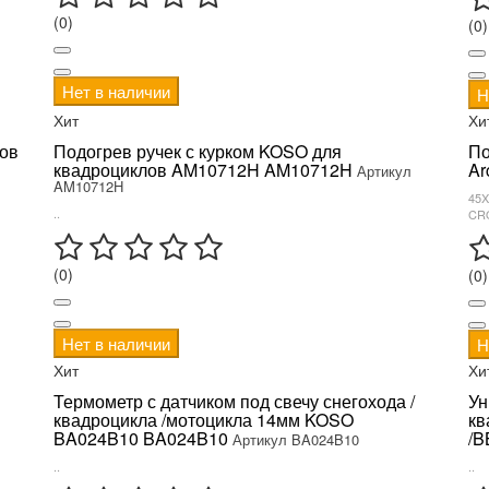
(0)
(0)
Нет в наличии
Н
Хит
Хи
лов
Подогрев ручек с курком KOSO для
По
квадроциклов AM10712H AM10712H
Ar
Артикул
AM10712H
45X
..
CRO
(0)
(0)
Нет в наличии
Н
Хит
Хи
Термометр с датчиком под свечу снегохода /
Ун
квадроцикла /мотоцикла 14мм KOSO
кв
BA024B10 BA024B10
/B
Артикул BA024B10
..
..