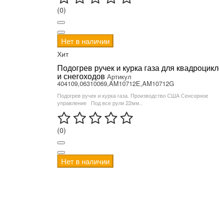
(0)
Нет в наличии
Хит
Подогрев ручек и курка газа для квадроцик
и снегоходов
Артикул
404109,06310069,AM10712E,AM10712G
Подогрев ручек и курка газа. Производство США Сенсорное
управление Под все рули 22мм..
(0)
Нет в наличии