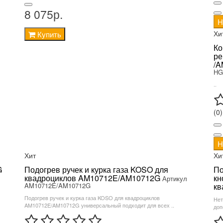
8 075р.
Н
Хи
Купить
Ко
ре
/A
HG
..
(0)
Н
Хит
Хи
G
Подогрев ручек и курка газа KOSO для
По
квадроциклов AM10712E/AM10712G
кн
Артикул
AM10712E/AM10712G
кв
Подогрев ручек и курка газа KOSO для квадроциклов
Нет
AM10712E/AM10712G универсальный подходит для всех ..
доп