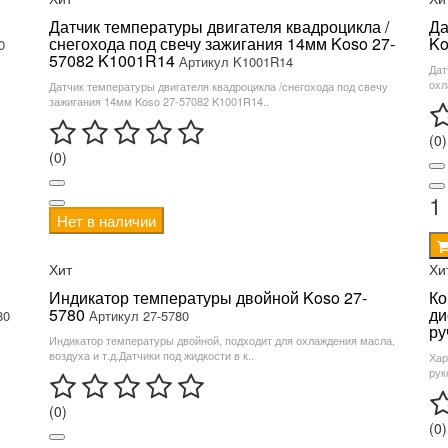
Датчик температуры двигателя квадроцикла /
Да
снегохода под свечу зажигания 14мм Koso 27-
Ko
0
57082 K1001R14
Артикул K1001R14
Дат
охл
Датчик температуры двигателя квадроцикла /снегохода под свечу
зажигания 14мм Koso 27-57082 K1001R14..
(0)
(0)
1
Нет в наличии
Хит
Хи
Индикатор температуры двойной Koso 27-
Ко
5780
ди
80
Артикул 27-5780
ру
Индикатор температуры двойной, подходит для охлаждения масла,
воздуха и т.д.Датчики под жидкости в к..
Хар
рук
(0)
(0)