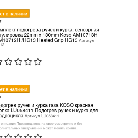
ет в наличии
т
мплект подогрева ручек и курка, сенсорная
гулировка 22mm x 130mm Koso AM10713H
M10712H /HG13 Heated Grip HG13
Артикул
13
ет в наличии
т
догрев ручек и курка газа KOSO красная
опка LU058411 Подогрев ручек и курка для
адроцикла
Артикул LU058411
 описания Производитель на свое усмотрение и без
олнительных уведомлений может менять компл..