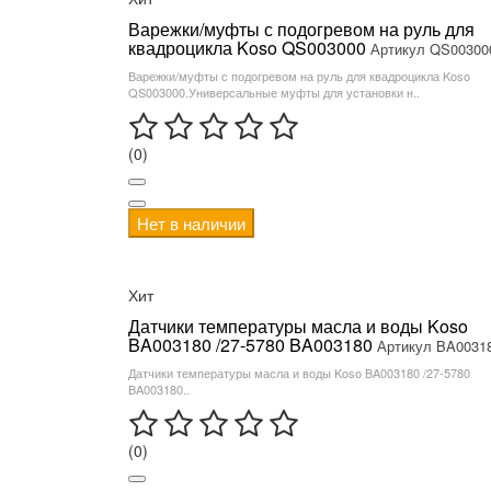
Варежки/муфты с подогревом на руль для
квадроцикла Koso QS003000
Артикул QS00300
Варежки/муфты с подогревом на руль для квадроцикла Koso
QS003000.Универсальные муфты для установки н..
(0)
Нет в наличии
Хит
Датчики температуры масла и воды Koso
BA003180 /27-5780 BA003180
Артикул BA0031
Датчики температуры масла и воды Koso BA003180 /27-5780
BA003180..
(0)