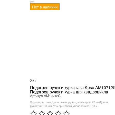
Нет в наличии
Хит
Подогрев ручек и курка газа Koso AM10712
Подогрев ручек и курка для квадроцикла
Артикул AM10712G
Характеристики:Для прямых ручек диаметром 22 ммДлина
рукоятки 130 ммРазмеры блока управления: 37,3 х..