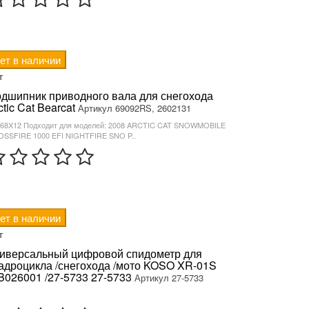
ет в наличии
т
дшипник приводного вала для снегохода
ctic Cat Bearcat
Артикул 69092RS, 2602131
68X12 Подходит для моделей: 2008 ARCTIC CAT SNOWMOBILE
SSFIRE 1000 EFI NIGHTFIRE SNO P..
ет в наличии
т
иверсальный цифровой спидометр для
адроцикла /снегохода /мото KOSO XR-01S
B026001 /27-5733 27-5733
Артикул 27-5733