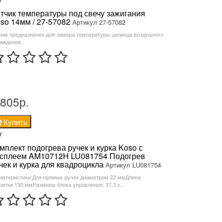
тчик температуры под свечу зажигания
so 14мм / 27-57082
Артикул 27-57082
чик предназначен для замера температуры цилинда воздушного
аждения..
 805р.
Купить
т
мплект подогрева ручек и курка Koso с
сплеем AM10712H LU081754 Подогрев
чек и курка для квадроцикла
Артикул LU081754
актеристики:Для прямых ручек диаметром 22 ммДлина
оятки 130 ммРазмеры блока управления: 37,3 х..