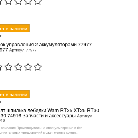
ет в наличии
т
ок управления 2 аккумуляторами 77977
977
Артикул 77977
ет в наличии
т
лт шпилька лебедки Warn RT25 XT25 RT30
30 74916 Запчасти и аксессуары
Артикул
916
 описания Производитель на свое усмотрение и без
олнительных уведомлений может менять компл..