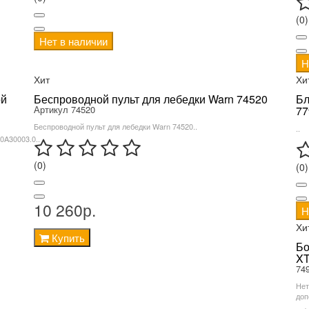
(0)
Нет в наличии
Н
Хит
Хи
ой
Беспроводной пульт для лебедки Warn 74520
Бл
Артикул 74520
77
Беспроводной пульт для лебедки Warn 74520..
..
A30003.0..
(0)
(0)
10 260р.
Н
Хи
Купить
Бо
XT
74
Нет
доп