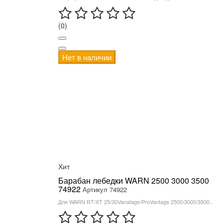
(0)
Нет в наличии
Хит
Барабан лебедки WARN 2500 3000 3500
74922
Артикул 74922
Для WARN RT/XT 25/30Vanatage/ProVantage 2500/3000/3500..