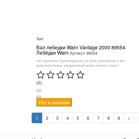
Хит
Вал лебедки Warn Vantage 2000 89554
Лебёдки Warn
Артикул 89554
Нет описания Производитель на свое усмотрение и без
дополнительных уведомлений может менять компл..
(0)
Нет в наличии
1
2
3
4
5
6
7
8
9
>