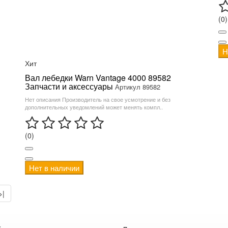
(0)
Н
Хит
Вал лебедки Warn Vantage 4000 89582
Запчасти и аксессуары
Артикул 89582
Нет описания Производитель на свое усмотрение и без
дополнительных уведомлений может менять компл..
(0)
Нет в наличии
>|