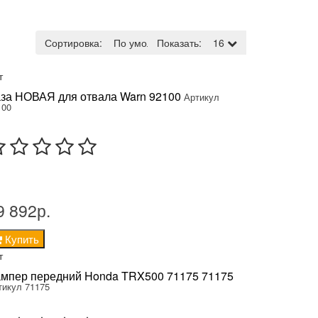
Сортировка:
По умолчанию
Показать:
16
т
за НОВАЯ для отвала Warn 92100
Артикул
100
9 892р.
Купить
т
мпер передний Honda TRX500 71175 71175
тикул 71175