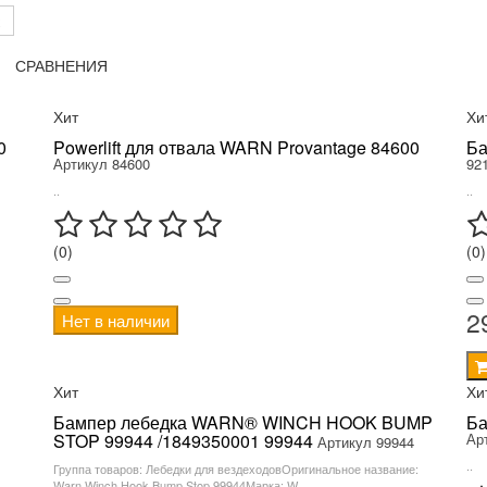
СРАВНЕНИЯ
Хит
Хи
0
Powerlift для отвала WARN Provantage 84600
Ба
Артикул 84600
92
..
..
(0)
(0)
2
Нет в наличии
Хит
Хи
Бампер лебедка WARN® WINCH HOOK BUMP
Ба
STOP 99944 /1849350001 99944
Ар
Артикул 99944
..
Группа товаров: Лебедки для вездеходовОригинальное название:
Warn Winch Hook Bump Stop 99944Марка: W..