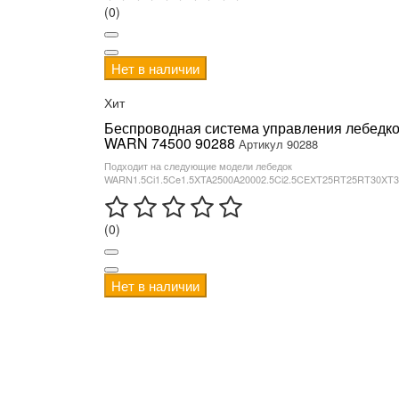
(0)
Нет в наличии
Хит
Беспроводная система управления лебедк
WARN 74500 90288
Артикул 90288
Подходит на следующие модели лебедок
WARN1.5Ci1.5Ce1.5XTA2500A20002.5Ci2.5CEXT25RT25RT30XT30
(0)
Нет в наличии