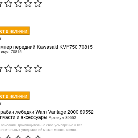
ет в наличии
т
мпер передний Kawasaki KVF750 70815
тикул 70815
ет в наличии
т
рабан лебедки Warn Vantage 2000 89552
пчасти и аксессуары
Артикул 89552
 описания Производитель на свое усмотрение и без
олнительных уведомлений может менять компл..