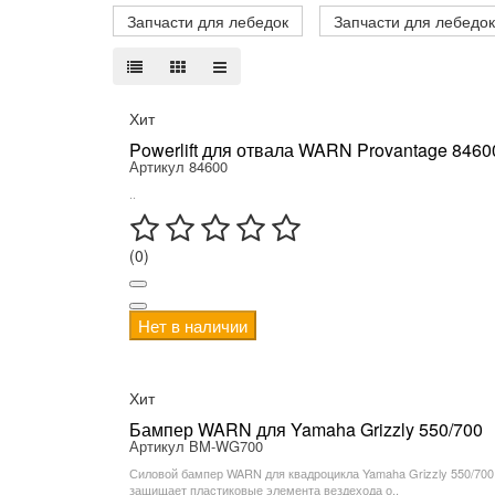
Запчасти для лебедок
Запчасти для лебедок
Хит
Powerlift для отвала WARN Provantage 8460
Артикул 84600
..
(0)
Нет в наличии
Хит
Бампер WARN для Yamaha Grizzly 550/700
Артикул BM-WG700
Силовой бампер WARN для квадроцикла Yamaha Grizzly 550/700
защищает пластиковые элемента вездехода о..