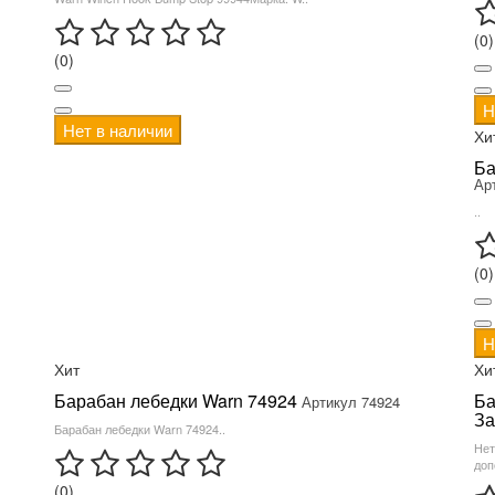
(0)
(0)
Н
Нет в наличии
Хи
Ба
Ар
..
(0)
Н
Хит
Хи
Барабан лебедки Warn 74924
Ба
Артикул 74924
За
Барабан лебедки Warn 74924..
Нет
доп
(0)