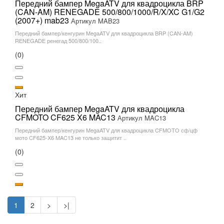
Передний бампер MegaATV для квадроцикла BRP
(CAN-AM) RENEGADE 500/800/1000/R/X/XC G1/G2
(2007+) mab23
Артикул MAB23
Передний бампер/кенгурин MegaATV для квадроцикла BRP (CAN-AM)
RENEGADE ренегад 500/800/100..
(0)
Хит
Передний бампер MegaATV для квадроцикла
CFMOTO CF625 X6 MAC13
Артикул MAC13
Передний бампер/кенгурин MegaATV для квадроцикла CFMOTO сф/цф
мото CF625-X6 MAC13 не только защитит ..
(0)
1
2
>
>|