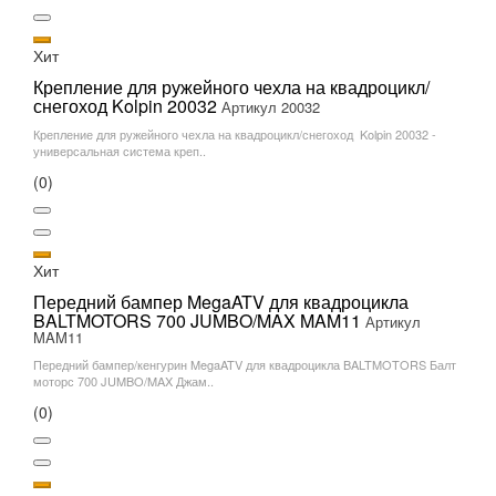
Хит
Крепление для ружейного чехла на квадроцикл/
снегоход Kolpin 20032
Артикул 20032
Крепление для ружейного чехла на квадроцикл/снегоход Kolpin 20032 -
универсальная система креп..
(0)
Хит
Передний бампер MegaATV для квадроцикла
BALTMOTORS 700 JUMBO/MAX MAM11
Артикул
MAM11
Передний бампер/кенгурин MegaATV для квадроцикла BALTMOTORS Балт
моторс 700 JUMBO/MAX Джам..
(0)