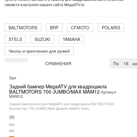
сможете в каталоге нашего сайта MegaATV.ru
BALTMOTORS
BRP
CFMOTO
POLARIS
STELS
SUZUKI
YAMAHA
Чехлы и крепления для ружей
СРАВНЕНИЯ
По умолча
16
Хит
Задний бампер MegaATV для квадроцикла
BALTMOTORS 700 JUMBO/MAX MAM12
Артикул
MAM12
Задний бампер/кенгурин MegaATV для квадроцикла BALTMOTORS
Балтмоторс 700 JUMBO/MAX Джамбо MAM12 &nbs..
(0)