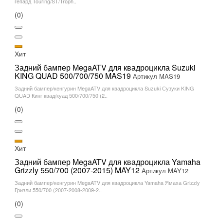
гепард Touring/ST/Troph..
(0)
Хит
Задний бампер MegaATV для квадроцикла Suzuki
KING QUAD 500/700/750 MAS19
Артикул MAS19
Задний бампер/кенгурин MegaATV для квадроцикла Suzuki Сузуки KING
QUAD Кинг квад/куад 500/700/750 (2..
(0)
Хит
Задний бампер MegaATV для квадроцикла Yamaha
Grizzly 550/700 (2007-2015) MAY12
Артикул MAY12
Задний бампер/кенгурин MegaATV для квадроцикла Yamaha Ямаха Grizzly
Гризли 550/700 (2007-2008-2009-2..
(0)