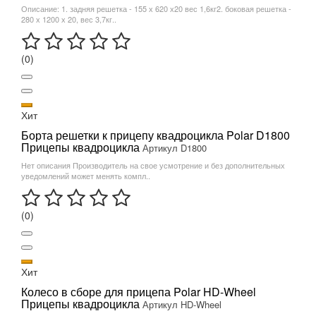
Описание: 1. задняя решетка - 155 х 620 х20 вес 1,6кг2. боковая решетка -
280 х 1200 х 20, вес 3,7кг..
(0)
Хит
Борта решетки к прицепу квадроцикла Polar D1800
Прицепы квадроцикла
Артикул D1800
Нет описания Производитель на свое усмотрение и без дополнительных
уведомлений может менять компл..
(0)
Хит
Колесо в сборе для прицепа Polar HD-Wheel
Прицепы квадроцикла
Артикул HD-Wheel