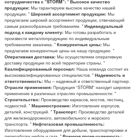
сотрудничества с “STORM”:
*
Высокое качество
продукции:
Мы гарантируем высокое качество нашей
продукции. *
Широкий ассортимент продукции:
Мы
предлагаем широкий ассортимент продукции, отвечающий
самым разнообразным требованиям. *
Индивидуальный
подход к каждому клиенту:
Мы готовы разработать и
произвести металлопродукцию по индивидуальным
требованиям заказчика. *
Конкурентные цены:
Мы
предлагаем конкурентные цены на нашу продукцию. *
Оперативная доставка:
Мы осуществляем оперативную
доставку продукции по всей территории страны. *
Квалифицированный персонал:
Наша команда состоит из
высококвалифицированных специалистов. *
Надежность и
ответственность:
Мы – надежный и ответственный партнер.
Отрасли применения:
Продукция “STORM” находит широкое
применение в различных отраслях промышленности: *
Строительство:
Производство каркасов, мостов, лестниц,
подмостей. *
Машиностроение:
Изготовление корпусов,
деталей, конструкций. *
Транспорт:
Производство деталей
для железнодорожного, автомобильного и морского
транспорта. *
Нефтегазовая промышленность:
Изготовление оборудования для добычи, транспортировки и
переработки нефти и газа. *
Военная промышленность: