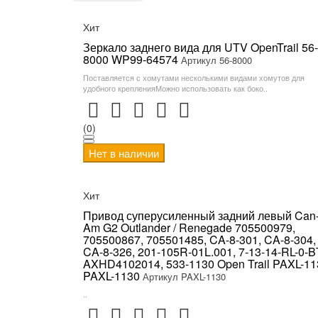
Хит
Зеркало заднего вида для UTV OpenTrail 56-
8000 WP99-64574
Артикул 56-8000
Поставляется с хомутами несколькими видами хомутов для
удобного крепленияМожно использовать как боко..
(0)
Нет в наличии
Хит
Привод суперусиленный задний левый Can
Am G2 Outlander / Renegade 705500979,
705500867, 705501485, CA-8-301, CA-8-304,
CA-8-326, 201-105R-01L.001, 7-13-14-RL-0-B
AXHD4102014, 533-1130 Open Trail PAXL-11
PAXL-1130
Артикул PAXL-1130
..