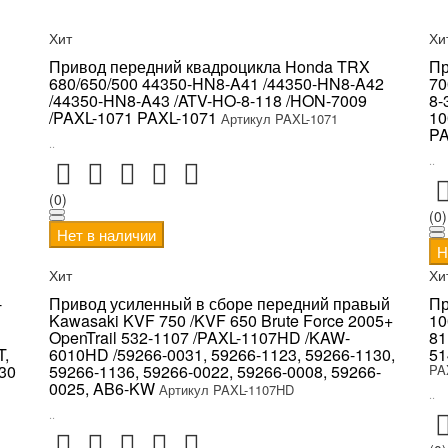
Хит
Хи
Привод передний квадроцикла Honda TRX
Пр
680/650/500 44350-HN8-A41 /44350-HN8-A42
70
/44350-HN8-A43 /ATV-HO-8-118 /HON-7009
8-
/PAXL-1071 PAXL-1071
10
Артикул PAXL-1071
PA
..
..
(0)
(0)
Нет в наличии
Н
Хит
Хи
-
Привод усиленный в сборе передний правый
Пр
Kawasaki KVF 750 /KVF 650 Brute Force 2005+
10
OpenTrail 532-1107 /PAXL-1107HD /KAW-
81
T,
6010HD /59266-0031, 59266-1123, 59266-1130,
51
30
59266-1136, 59266-0022, 59266-0008, 59266-
PA
0025, AB6-KW
Артикул PAXL-1107HD
..
..