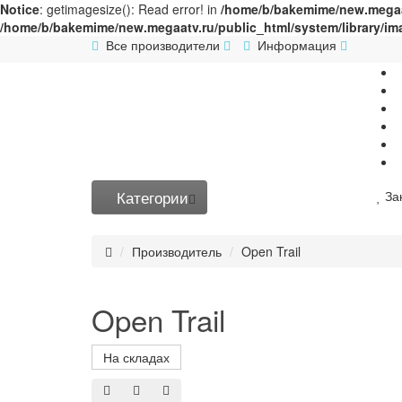
Notice
: getimagesize(): Read error! in
/home/b/bakemime/new.megaat
/home/b/bakemime/new.megaatv.ru/public_html/system/library/i
Все производители
Информация
Категории
За
Производитель
Open Trail
Open Trail
На складах