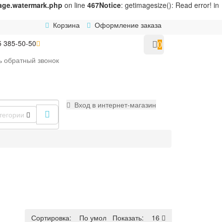
age.watermark.php
on line
467
Notice
: getimagesize(): Read error! in
Корзина
Оформление заказа
5 385-50-50
0
ь
обратный
звонок
Вход в интернет-магазин
тегории
Сортировка:
По умолчанию
Показать:
16