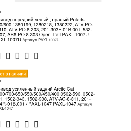
т
ивод передний левый , правый Polaris
0/600 1380199, 1380218, 1380222, ATV-PO-
310, ATV-PO-8-303, 201-303F-01B.001, 533-
07, AB6-PO-8-303 Open Trail PAXL-1007U
XL-1007U
Артикул PAXL-1007U
ет в наличии
т
ивод усиленный задний Arctic Cat
00/700/650/550/500/450/400 0502-596, 0502-
1, 1502-343, 1502-938, ATV-AC-8-311, 201-
4R-01B.001 / PAXL-1047 PAXL-1047
Артикул
XL-1047