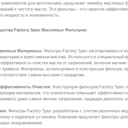
 компонентов для мототехники, предлагает линейку масляных ф
ований к чистоте масла. Эти фильтры – это гарантия эффективн
го мощность и экономичность.
ства Factory Spec Масляных Фильтров:
венные Материалы:
Фильтры Factory Spec изготавливаются и
пературам и агрессивным маслам. Используется специальный 
эффективность очистки масла от загрязнений, включая мелкие 
е примеси. Материалы, используемые в конструкции фильтра, п
х соответствие самым высоким стандартам.
ффективность Очистки:
Конструкция фильтров Factory Spec 
рующим материалом, что значительно повышает эффективность 
рживать даже самые мелкие загрязнения, защищая двигатель от
нка:
Фильтры Factory Spec разработаны с учетом различных мод
гонку и надежную установку. Компания предлагает фильтры для
щных внедорожников.