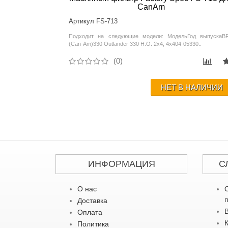
CanAm
Артикул FS-713
Подходит на следующие модели: МодельГод выпускаB
(Can-Am)330 Outlander 330 H.O. 2x4, 4x404-05330..
(0)
НЕТ В НАЛИЧИИ
ИНФОРМАЦИЯ
С
О нас
Доставка
Оплата
Политика