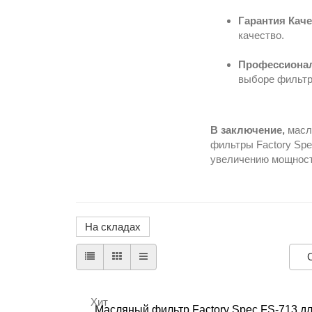
Гарантия Каче
качество.
Профессионал
выборе фильтр
В заключение,
масля
фильтры Factory Spe
увеличению мощности
На складах
Хит
Масляный фильтр Factory Spec FS-713 д