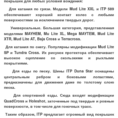
покрышек для любых условий вождения:
Для катания по грязи. Модели
Mud
Lite
XXL
и
ITP
589
обеспечивают хороший контакт колес с любыми
поверхностями за исключением твердых дорог.
Универсальные. Большая категория, представленная
моделями
MAYHEM
,
Mu
Lite
XL
,
Mega
MAYTEM
,
Mud
Lite
XTR
,
Mud
Lite
AT
,
Baja
Cross
и
Terracross
.
Для катания по снегу. Популярны модификации
Mud
Lite
SP
и
Tundra
Cross
. Их рисунок протектора обеспечивает
высокое сцепление со скользкими и рыхлыми
покрытиями.
Для езды по песку. Шины
ITP
Duna
Star
оснащены
центральным ребром и боковыми лопастями,
предназначены для движения даже по толстому слою
песка.
Для спортивной езды. Сюда входят модификации
QuadCross
и
Holeshot
, заточенные под твердые и ровные
поверхности, в том числе для гоночных трасс.
Таким образом,
ITP
предлагает огромный вид покрышек