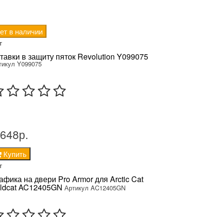
ет в наличии
т
тавки в защиту пяток Revolution Y099075
тикул Y099075
 648р.
Купить
т
афика на двери Pro Armor для Arctic Cat
ldcat AC12405GN
Артикул AC12405GN