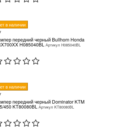
ет в наличии
т
мпер передний черный Bullhorn Honda
RX700XX H085040BL
Артикул H085040BL
ет в наличии
т
мпер передний черный Dominator KTM
5/450 KT80080BL
Артикул KT80080BL