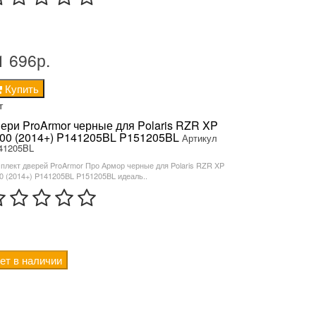
1 696р.
Купить
т
ери ProArmor черные для Polaris RZR XP
00 (2014+) P141205BL P151205BL
Артикул
41205BL
плект дверей ProArmor Про Армор черные для Polaris RZR XP
0 (2014+) P141205BL P151205BL идеаль..
ет в наличии