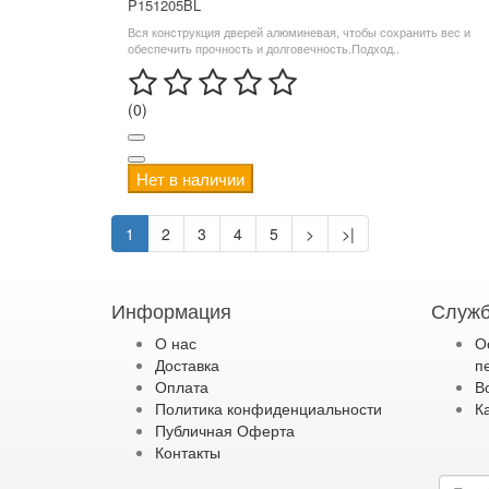
P151205BL
Вся конструкция дверей алюминевая, чтобы сохранить вес и
обеспечить прочность и долговечность.Подход..
(0)
Нет в наличии
1
2
3
4
5
>
>|
Информация
Служб
О нас
О
Доставка
п
Оплата
В
Политика конфиденциальности
К
Публичная Оферта
Контакты