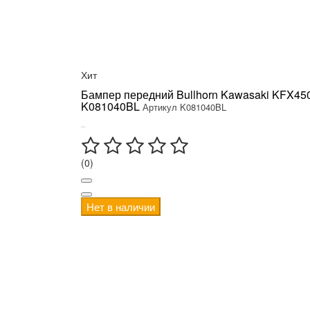
Хит
Бампер передний Bullhorn Kawasaki KFX45
K081040BL
Артикул K081040BL
..
(0)
Нет в наличии