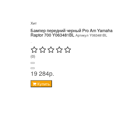
Хит
Бампер передний черный Pro Am Yamaha
Raptor 700 Y063481BL
Артикул Y063481BL
..
(0)
19 284р.
Купить