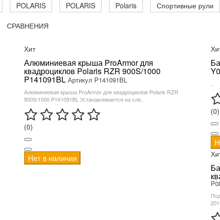
POLARIS
POLARIS
Polaris
Спортивные рули
СРАВНЕНИЯ
Хит
Хи
Алюминиевая крыша ProArmor для
Ба
квадроциклов Polaris RZR 900S/1000
Y0
P141091BL
Артикул P141091BL
..
Алюминиевая крыша ProArmor для квадроциклов Polaris RZR
900S/1000 P141091BL Устанавливается на сле..
(0)
(0)
Н
Хи
Нет в наличии
Ба
кв
P0
Под
201