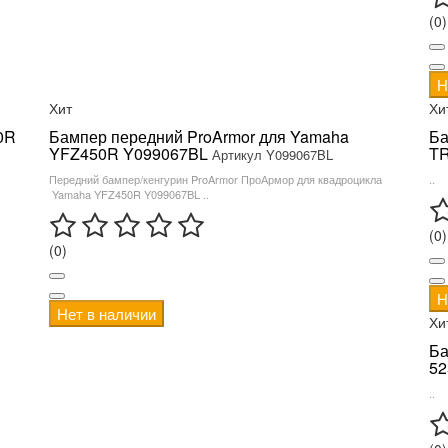
(0)
Н
Хит
Хи
0R
Бампер передний ProArmor для Yamaha
Ба
YFZ450R Y099067BL
T
Артикул Y099067BL
Передний бампер/кенгурин ProArmor ПроАрмор для квадроцикла
..
Yamaha YFZ450R Y099067BL ..
(0)
(0)
Н
Нет в наличии
Хи
Ба
52
..