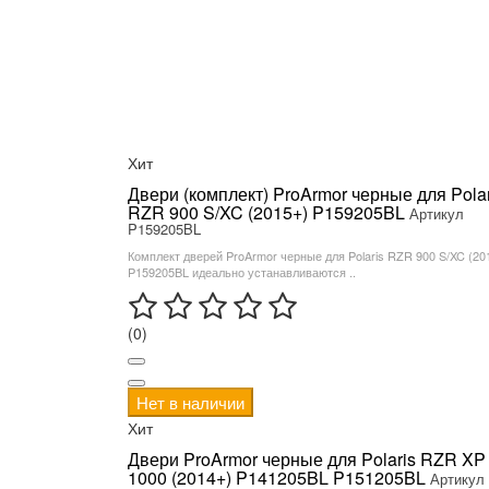
Хит
Двери (комплект) ProArmor черные для Polar
RZR 900 S/XC (2015+) P159205BL
Артикул
P159205BL
Комплект дверей ProArmor черные для Polaris RZR 900 S/XC (20
P159205BL идеально устанавливаются ..
(0)
Нет в наличии
Хит
Двери ProArmor черные для Polaris RZR XP
1000 (2014+) P141205BL P151205BL
Артикул