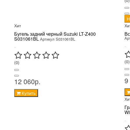
(0)
Н
Хит
Хи
Бугель задний черный Suzuki LT-Z400
Вс
S031061BL
Ар
Артикул S031061BL
..
..
(0)
(0)
9
12 060р.
Купить
Хи
Гр
Wi
..