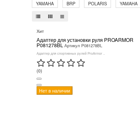
YAMAHA
BRP
POLARIS
YAMAHA
Хит
Адаптер для установки руля PROARMOR
P081278BL
Артикул P081278BL
Адаптер для спортивных рулей ProArmor ..
(0)
Нет в наличии