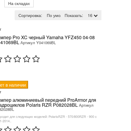
На складах
Сортировка:
По умолчанию
Показать:
16
т
мпер Pro XC черный Yamaha YFZ450 04-08
41069BL
Артикул Y041069BL
ет в наличии
т
мпер алюминиевый передний ProArmor для
адроциклов Polaris RZR P082028BL
Артикул
82028BL
ходит для следующих моделей: PolarisRZR - 570/800RZR - 900 c
1-2014..