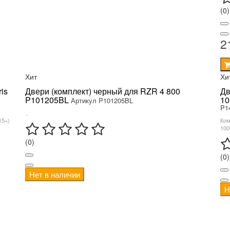
(0)
2
Хит
Хи
is
Двери (комплект) черный для RZR 4 800
Дв
P101205BL
10
Артикул P101205BL
P1
..
15+)
Ком
100
(0)
(0)
Нет в наличии
Н