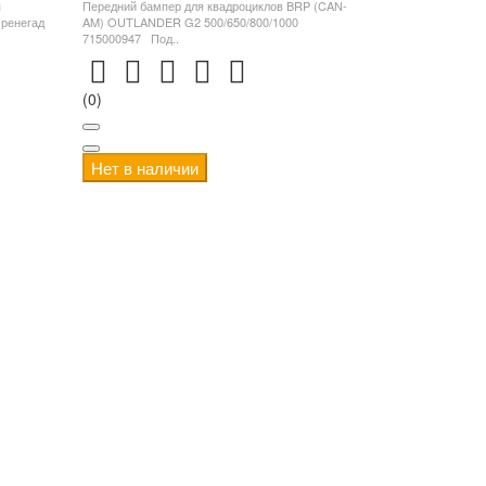
я
Передний бампер для квадроциклов BRP (CAN-
ренегад
AM) OUTLANDER G2 500/650/800/1000
715000947 Под..
(0)
Нет в наличии