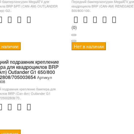
й бампер/кенгурин MegaATV для
Передний бампер/кенгурин MegaATV дл
икла BRP БРП (CAN-AM) OUTLANDER
квадроцикла BRP (CAN-AM) RENEGADE 
ер) G2..
500/800/100..
(0)
в наличии
Нет в наличии
ний подрамник крепление
ра для квадроциклов BRP
Am) Outlander G1 650/800
2808/705003654
Артикул
808
й подрамник крепление бампера для
клов BRP (Can-Am) Outlander G1
705002808/70..
в наличии