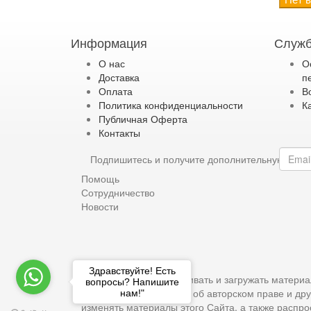
Информация
Служб
О нас
О
Доставка
п
Оплата
В
Политика конфиденциальности
К
Публичная Оферта
Контакты
Подпишитесь и получите дополнительную ски
Помощь
Сотрудничество
Новости
Здравствуйте! Есть
Разрешается просматривать и загружать материа
вопросы? Напишите
вами всей информации об авторском праве и дру
нам!"
изменять материалы этого Сайта, а также распр