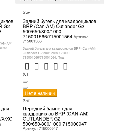
Хит
циклов
Задний бугель для квадроциклов
R G2
BRP (Can-AM) Outlander G2
8
500/650/800/1000
715001566/715001564
Артикул
715001566
(CAN-AM)
00948
Задний бугель для квадроциклов BRP (Can-AM)
Outlander G2 500/650/800/1000
715001566/715001564. Под..
(0)
Нет в наличии
Хит
 для
Передний бампер для
)
квадроциклов BRP (CAN-AM)
/X/XC
OUTLANDER G2
500/650/800/1000 715000947
л
Артикул 715000947