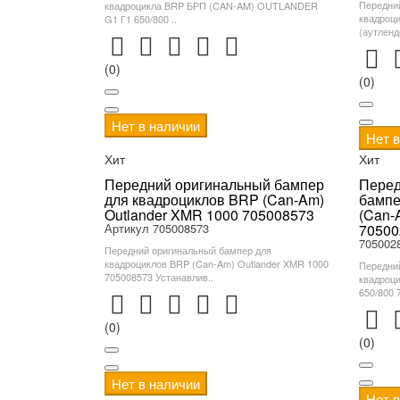
Передни
квадроцикла BRP БРП (CAN-AM) OUTLANDER
квадроц
G1 Г1 650/800 ..
(аутленд
(0)
(0)
Нет в наличии
Нет 
Хит
Хит
Передний оригинальный бампер
Перед
для квадроциклов BRP (Can-Am)
бампе
Outlander XMR 1000 705008573
(Can-
Артикул 705008573
70500
705002
Передний оригинальный бампер для
квадроциклов BRP (Can-Am) Outlander XMR 1000
Передни
705008573 Устанавлив..
квадроци
650/800 
(0)
(0)
Нет в наличии
Нет 