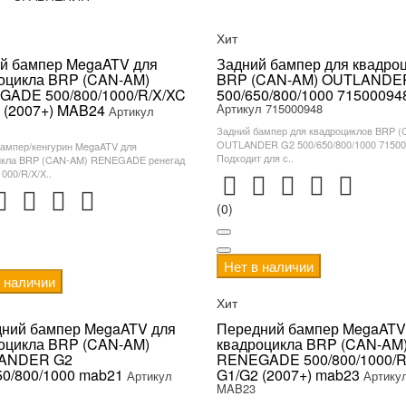
Хит
й бампер MegaATV для
Задний бампер для квадро
оцикла BRP (CAN-AM)
BRP (CAN-AM) OUTLANDE
ADE 500/800/1000/R/X/XC
500/650/800/1000 71500094
 (2007+) MAB24
Артикул 715000948
Артикул
Задний бампер для квадроциклов BRP 
OUTLANDER G2 500/650/800/1000 7150
бампер/кенгурин MegaATV для
Подходит для с..
икла BRP (CAN-AM) RENEGADE ренегад
1000/R/X/X..
(0)
Нет в наличии
в наличии
Хит
ний бампер MegaATV для
Передний бампер MegaATV
оцикла BRP (CAN-AM)
квадроцикла BRP (CAN-AM
ANDER G2
RENEGADE 500/800/1000/R
50/800/1000 mab21
G1/G2 (2007+) mab23
Артикул
Артику
MAB23