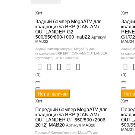
Хит
Хит
Задний бампер MegaATV для
Задни
квадроцикла BRP (CAN-AM)
квадр
OUTLANDER G2
RENEG
500/650/800/1000 mab22
G1/G2
Артикул
MAB22
MAB24
Задний бампер/кенгурин MegaATV для
Задний 
квадроцикла BRP БРП (CAN-AM) OUTLANDER
квадроц
(аутлендер) G2 500/650/800..
500/800/
(0)
(0)
Нет в наличии
Нет 
Хит
Хит
Передний бампер MegaATV для
Перед
квадроцикла BRP (CAN-AM)
квадр
OUTLANDER G1 650/800 (2006-
OUTL
2012) MAB20
500/6
Артикул MAB20
MAB21
Передний бампер/кенгурин MegaATV для