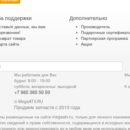
а поддержки
Дополнительно
ставьте данные, мы вам
Производитель
ерезвоним!
Подарочные сертификат
озврат товара
Партнерская программа
арта сайта
Акции
дку
Мы работаем для Вас
Мы
будни: 9:00 - 19:00
суббота, воскресенье: выходной
К 
+7 985 385 50 50
© MegaATV.RU
Продаем запчасти с 2010 года
лы размещенные на сайте megaatv.ru, только для личного некомме
гих сведений о праве собственности, содержащихся в исходных м
остранять или демонстрировать их в любом виде или использовать